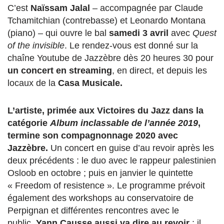
C’est
Naïssam Jalal
– accompagnée par Claude
Tchamitchian (contrebasse) et Leonardo Montana
(piano) – qui ouvre le bal
samedi 3 avril
avec
Quest
of the invisible
. Le rendez-vous est donné sur la
chaîne Youtube de Jazzèbre dès 20 heures 30 pour
un concert en streaming
, en direct, et depuis les
locaux de la
Casa Musicale.
L’artiste, primée aux Victoires du Jazz dans la
catégorie
Album inclassable de l’année 2019
,
termine son compagnonnage 2020 avec
Jazzèbre.
Un concert en guise d’au revoir après les
deux précédents : le duo avec le rappeur palestinien
Osloob en octobre ; puis en janvier le q
uintette
« Freedom of resistence ». Le programme prévoit
également des workshops au conservatoire de
Perpignan et différentes rencontres avec le
public.
Yann Causse aussi va dire au revoir
; il