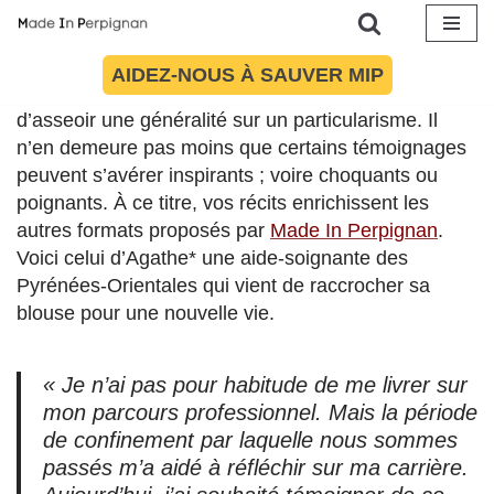
Article mis à jour le 4 juin 2025 à 16:49
Aller
AIDEZ-NOUS À SAUVER MIP
au
Il serait hasardeux d’établir une norme sociale ou
contenu
d’asseoir une généralité sur un particularisme. Il
n’en demeure pas moins que certains témoignages
peuvent s’avérer inspirants ; voire choquants ou
poignants. À ce titre, vos récits enrichissent les
autres formats proposés par
Made In Perpignan
.
Voici celui d’Agathe* une aide-soignante des
Pyrénées-Orientales qui vient de raccrocher sa
blouse pour une nouvelle vie.
« Je n’ai pas pour habitude de me livrer sur
mon parcours professionnel. Mais la période
de confinement par laquelle nous sommes
passés m’a aidé à réfléchir sur ma carrière.