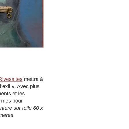
ivesaltes
mettra à
’exil ». Avec plus
ents et les
 armes pour
nture sur toile 60 x
ameres