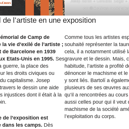
Josep Bartoli « Gonzàlez Salgar »
cm © Archives municipales
l de l’artiste en une exposition
Mémorial de Camp de
Comme tous les artistes esp
la vie d’exilé de l’artiste ;
souhaité représenter la tau
t de Barcelone en 1939
cela, il a notamment utilisé l
ux Etats-Unis en 1995.
Ses
gravure et le dessin. Mais,
a guerre, la place des
habitude, l’artiste a profité 
ur les droits civiques ou
dénoncer le machisme et le 
 du capitalisme. Josep
y sont liés. Bartolí a égale
 travers le dessin une aide
plusieurs de ses œuvres au
 injustices dont il était à la
qu’il a rencontrées au cours
in.
aussi celles pour qui il veut
machisme de la société amé
l’exploitation du corps.
 de l’exposition est
e dans les camps.
Dès