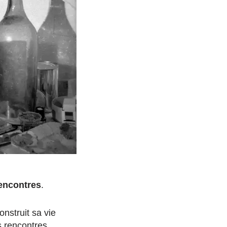
rencontres
.
nstruit sa vie
es rencontres.