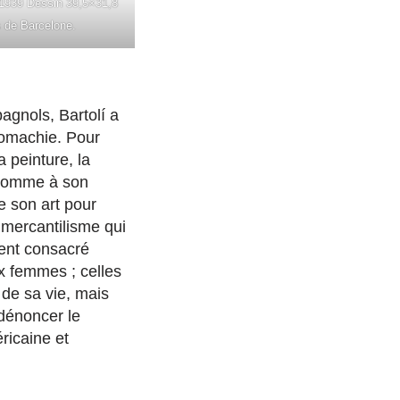
 1939 Dessin 39,5×31,8
 de Barcelone.
agnols, Bartolí a
romachie. Pour
a peinture, la
 comme à son
de son art pour
mercantilisme qui
ment consacré
x femmes ; celles
 de sa vie, mais
 dénoncer le
ricaine et