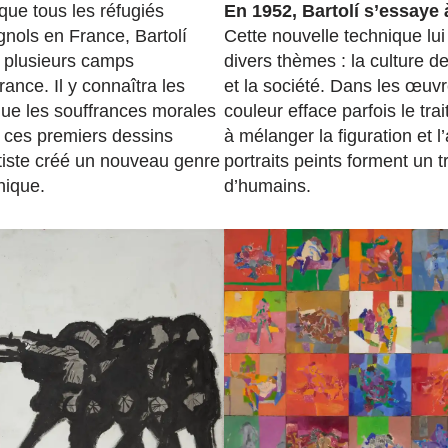
ue tous les réfugiés
En 1952, Bartolí s’essaye à
nols en France, Bartolí
Cette nouvelle technique lui
 plusieurs camps
divers thèmes : la culture de
ance. Il y connaîtra les
et la société. Dans les œuvr
 que les souffrances morales
couleur efface parfois le trait
 ces premiers dessins
à mélanger la figuration et l
’artiste créé un nouveau genre
portraits peints forment un
hique.
d’humains.