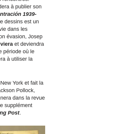
dera à publier son
tración 1939-
e dessins est un
vie dans les
on évasion, Josep
viera
et deviendra
e période où le
 à utiliser la
 New York et fait la
ckson Pollock,
inera dans la revue
le supplément
ng Post
.