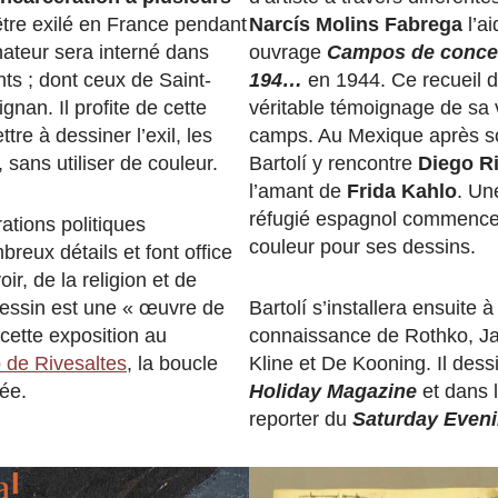
tre exilé en France pendant
Narcís Molins Fabrega
l’ai
nateur sera interné dans
ouvrage
Campos de concen
ts ; dont ceux de Saint-
194…
en 1944. Ce recueil d
gnan. Il profite de cette
véritable témoignage de sa 
tre à dessiner l’exil, les
camps. Au Mexique après s
 sans utiliser de couleur.
Bartolí y rencontre
Diego Ri
l’amant de
Frida Kahlo
. Un
réfugié espagnol commencera
rations politiques
couleur pour ses dessins.
reux détails et font office
ir, de la religion et de
e dessin est une « œuvre de
Bartolí s’installera ensuite à
cette exposition au
connaissance de Rothko, Ja
de Rivesaltes
, la boucle
Kline et De Kooning. Il dess
ée.
Holiday Magazine
et dans 
reporter du
Saturday Eveni