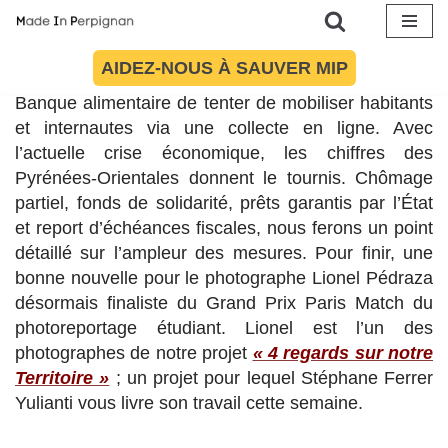
Article mis à jour le 26 juin 2020 à 21:03
Aller
AIDEZ-NOUS À SAUVER MIP
Après le
Secours Populaire
, c’est au tour de la
au
Banque alimentaire de tenter de mobiliser habitants
contenu
et internautes via une collecte en ligne. Avec
l’actuelle crise économique, les chiffres des
Pyrénées-Orientales donnent le tournis. Chômage
partiel, fonds de solidarité, prêts garantis par l’État
et report d’échéances fiscales, nous ferons un point
détaillé sur l’ampleur des mesures. Pour finir, une
bonne nouvelle pour le photographe Lionel Pédraza
désormais finaliste du Grand Prix Paris Match du
photoreportage étudiant. Lionel est l’un des
photographes de notre projet
« 4 regards sur notre
Territoire »
; un projet pour lequel Stéphane Ferrer
Yulianti vous livre son travail cette semaine.