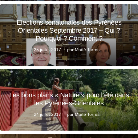
Elections sénatoriales des Pyrénées
Orientales Septembre 2017 – Qui ?
Pourquoi ? Comment ?
25 juillet 2017
par
Maïté Torres
Les bons plans « Nature » pour l’été dans
les Pyrénées-Orientales
24 juillet 2017
par
Maïté Torres