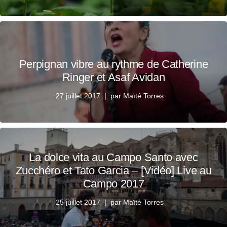
Perpignan vibre au rythme de Catherine
Ringer et Asaf Avidan
27 juillet 2017
par
Maïté Torres
La dolce vita au Campo Santo avec
Zucchéro et Tato Garcia – [Vidéo] Live au
Campo 2017
25 juillet 2017
par
Maïté Torres