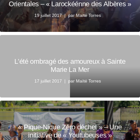
Orientales – « Larockéénne des Albères »
19 juillet 2017
par
Maïté Torres
L’été ombragé des amoureux à Sainte
Marie La Mer
17 juillet 2017
par
Maïté Torres
« Pique-Nique Zéro déchet » – Une
initiative de « Youtubeuses »