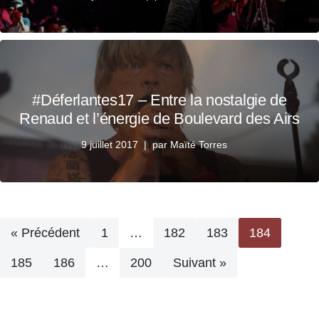
#Déferlantes17 – Entre la nostalgie de
Renaud et l’énergie de Boulevard des Airs
9 juillet 2017
par
Maïté Torres
« Précédent
1
…
182
183
184
185
186
…
200
Suivant »