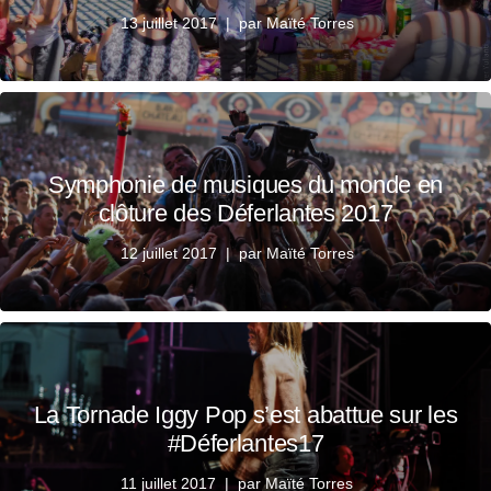
13 juillet 2017
par
Maïté Torres
Symphonie de musiques du monde en
clôture des Déferlantes 2017
12 juillet 2017
par
Maïté Torres
La Tornade Iggy Pop s’est abattue sur les
#Déferlantes17
11 juillet 2017
par
Maïté Torres