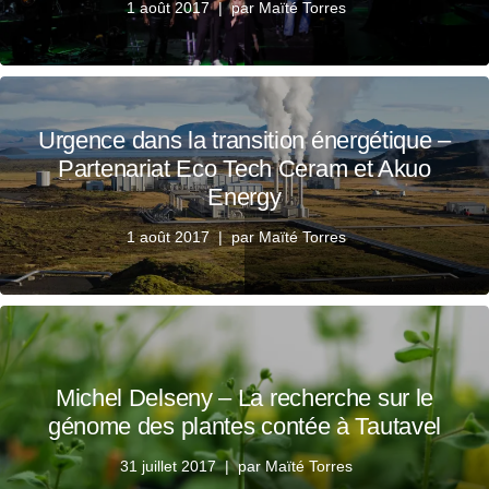
1 août 2017
par
Maïté Torres
Urgence dans la transition énergétique –
Partenariat Eco Tech Ceram et Akuo
Energy
1 août 2017
par
Maïté Torres
Michel Delseny – La recherche sur le
génome des plantes contée à Tautavel
31 juillet 2017
par
Maïté Torres