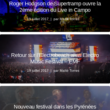
Roger Hodgson de Supertramp ouvre la
2ème édition du Live in Campo
19 juillet 2017
par
Maïté Torres
Retour sur l’Electrobeach alias Electro
Music Festival – EMF
19 juillet 2017
par
Maïté Torres
Nouveau festival dans les Pyrénées