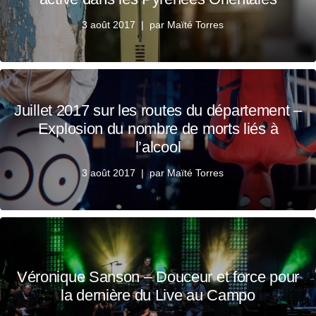
3 août 2017
par
Maïté Torres
Juillet 2017 sur les routes du département –
Explosion du nombre de morts liés à
l’alcool
3 août 2017
par
Maïté Torres
Véronique Sanson – Douceur et force pour
la dernière du Live au Campo