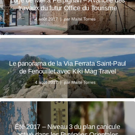
Loge de Mer à Perpignan – Avancée des
travaux du futur Office du Tourisme
4 août 2017
par
Maïté Torres
Le panorama de la Via Ferrata Saint-Paul
de Fenouillet avec Kiki Mag Travel
4 août 2017
par
Maïté Torres
Été 2017 – Niveau 3 du plan canicule
activé dans les Pyrénées Orientales