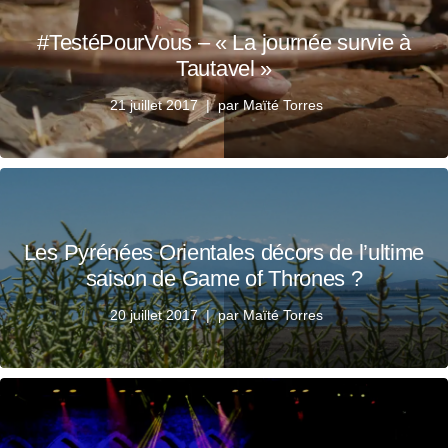
#TestéPourVous – « La journée survie à
Tautavel »
21 juillet 2017
par
Maïté Torres
Les Pyrénées Orientales décors de l’ultime
saison de Game of Thrones ?
20 juillet 2017
par
Maïté Torres