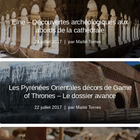
Elne – Découvertes archéologiques aux
abords de la cathédrale
24 juillet 2017
par
Maïté Torres
Les Pyrénées Orientales décors de Game
of Thrones – Le dossier avance
22 juillet 2017
par
Maïté Torres