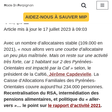
Aller
AIDEZ-NOUS À SAUVER MIP
au
contenu
Article mis à jour le 17 juillet 2023 à 09:03
Avec un nombre d’allocataires stable (109.000 en
2021),
« nous allons vers une courbe d’allocataire
un peu plus maîtrisée. Mais on reste sur une activité
très forte, car 1 habitant sur 2 des Pyrénées-
Orientales est impacté par la Caf »
selon, le
président de la Caf66,
Jérôme Capdevielle
. La
Caisse d’Allocations Familiales des Pyrénées-
Orientales couvre aujourd’hui 234.000 personnes.
Recentralisation du RSA, intermédiation des
pensions alimentaires, et politique du
« aller-
vers »
… le point sur
le rapport d’activité 2021
.