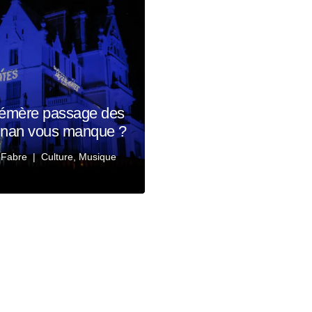
hémère passage des
ignan vous manque ?
 Fabre
Culture
,
Musique