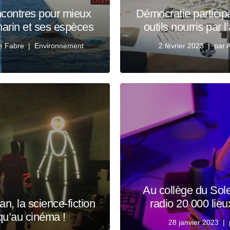
ncontres pour mieux
Démocratie particip
marin et ses espèces
outils nourris par 
ce Fabre
Environnement
2 février 2023
par
A
Au collège du Sole
n, la science-fiction
radio 20 000 lie
qu’au cinéma !
28 janvier 2023