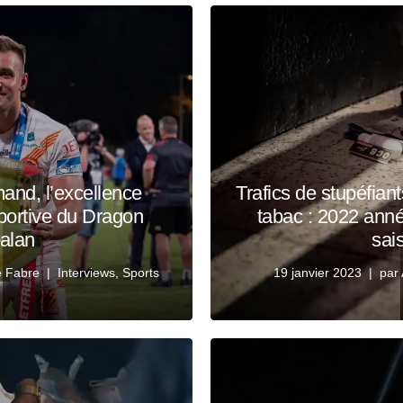
nd, l’excellence
Trafics de stupéfian
sportive du Dragon
tabac : 2022 anné
alan
sai
e Fabre
Interviews
,
Sports
19 janvier 2023
par