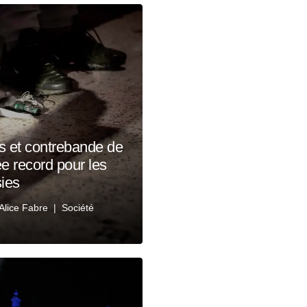
ts et contrebande de
e record pour les
sies
Alice Fabre
Société