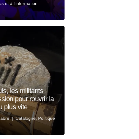
 et à l'information
s, les militants
sion pour rouvrir la
u plus vite
Fabre
Catalogne
,
Politique