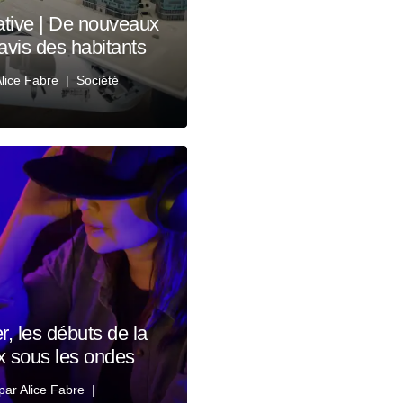
ative | De nouveaux
l’avis des habitants
lice Fabre
Société
r, les débuts de la
ux sous les ondes
par
Alice Fabre