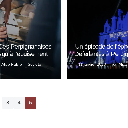
| Ces Perpignanaises
Un épisode de l’ép
squ’à l’épuisement
Déferlantes à Perp
r
Alice Fabre
Société
11 janvier 2023
par
Alice
3
4
5