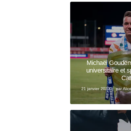
Michaël Goudema
universitaire et 
Cat
21 janvier 2023
par
Alic