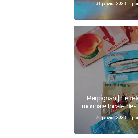
31 janvier 2023
pa
Perpignan | Le ret
monnaie locale des
26 janvier 2023
pa