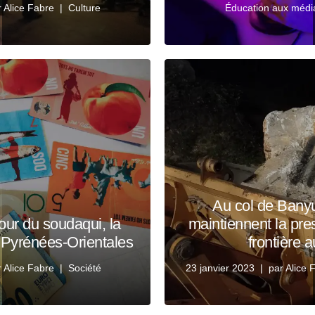
r
Alice Fabre
Culture
Éducation aux médias
Au col de Banyul
our du soudaqui, la
maintiennent la pres
 Pyrénées-Orientales
frontière a
r
Alice Fabre
Société
23 janvier 2023
par
Alice 