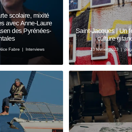
te scolaire, mixité
s avec Anne-Laure
asen des Pyrénées-
Saint-Jacques | Un fe
ntales
culture gitan
Alice Fabre
Interviews
13 février 2023
par