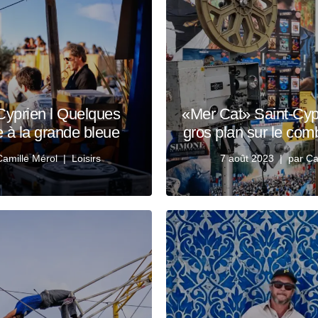
Cyprien l Quelques
«Mer Cat» Saint-Cyp
e à la grande bleue
gros plan sur le com
Camille Mérol
Loisirs
7 août 2023
par
Ca