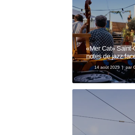
«Mer Cat» Saint-
notes de jazz fac
14 août 2023
par