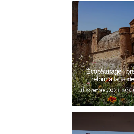
Écopâturage : br
retour à la For
11 novembre 2023
par
Ca