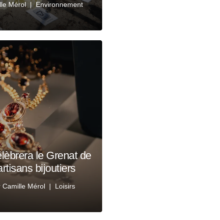
le Mérol
Environnement
élèbrera le Grenat de
rtisans bijoutiers
r
Camille Mérol
Loisirs