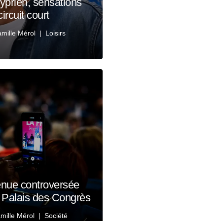
yprien, sensations
ircuit court
mille Mérol
Loisirs
enue controversée
u Palais des Congrès
mille Mérol
Société