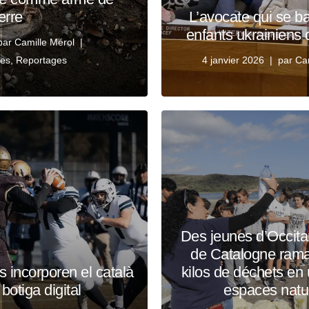
erre
L’avocate qui se b
enfants ukrainiens
par
Camille Mérol
ges
,
Reportages
4 janvier 2026
par
Ca
Des jeunes d’Occita
de Catalogne rama
s incorporen el català
kilos de déchets en
 botiga digital
espaces natu