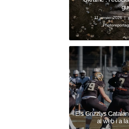
gu
11 janvier 2026
Photoreporta
Els Grizzlys Catalan
al web i a la