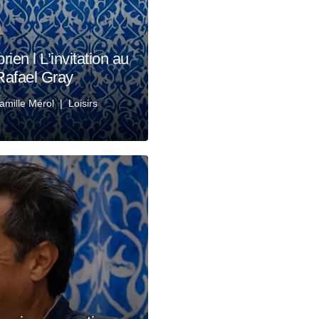
ien l L’invitation au
Rafael Gray
amille Mérol
Loisirs