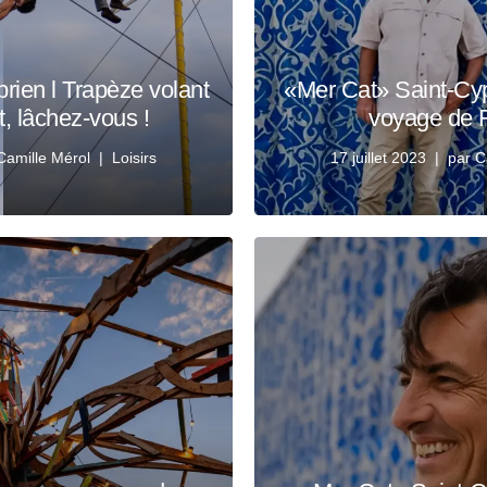
rien l Trapèze volant
«Mer Cat» Saint-Cypr
t, lâchez-vous !
voyage de 
Camille Mérol
Loisirs
17 juillet 2023
par
C