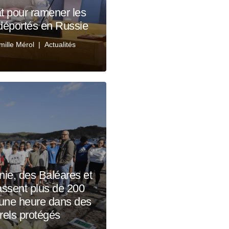
at pour ramener les
 déportés en Russie
mille Mérol
Actualités
nie, des Baléares et
ssent plus de 200
 une heure dans des
rels protégés