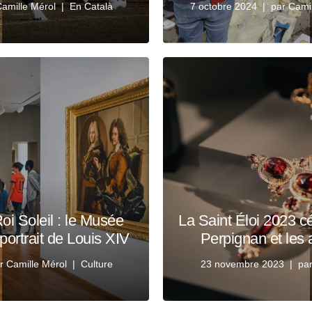
amille Mérol
En Català
7 octobre 2024
par
Camil
oi Soleil : le Musée
La Saint Éloi 2023 c
portrait de Louis XIV
Perpignan et les a
ar
Camille Mérol
Culture
23 novembre 2023
pa