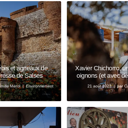
ebis et agneaux de
Xavier Chichorro, un
teresse de Salses
oignons (et avec de
mille Mérol
Environnement
21 août 2023
par
C