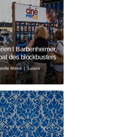
rien l Barbenheimer,
bat des blockbusters
mille Mérol
Loisirs