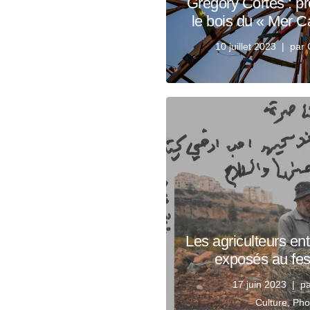
Grégory Cortès : 
le bois du « Mer C
10 juillet 2023
par
Les agriculteurs ent
exposés au fes
17 juin 2023
p
Culture
,
Pho