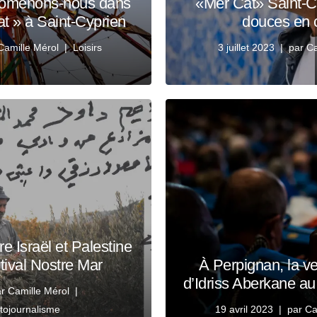
promenons-nous dans
«Mer Cat» Saint-C
at » à Saint-Cyprien
douces en c
Camille Mérol
Loisirs
3 juillet 2023
par
Ca
re Israël et Palestine
tival Nostre Mar
À Perpignan, la v
d’Idriss Aberkane a
ar
Camille Mérol
tojournalisme
19 avril 2023
par
Ca