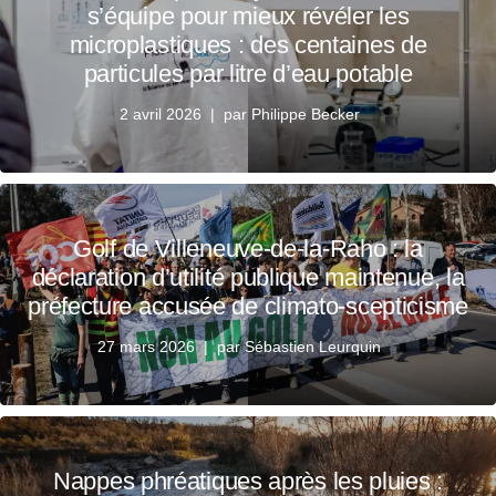
s’équipe pour mieux révéler les
microplastiques : des centaines de
particules par litre d’eau potable
2 avril 2026
par
Philippe Becker
Golf de Villeneuve-de-la-Raho : la
déclaration d’utilité publique maintenue, la
préfecture accusée de climato-scepticisme
27 mars 2026
par
Sébastien Leurquin
Nappes phréatiques après les pluies :