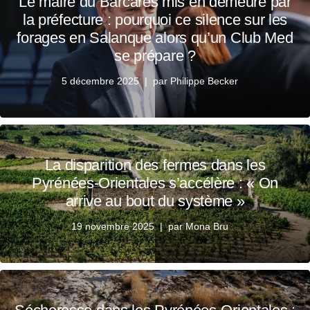
Le maire du Barcarès mis en demeure par
la préfecture : pourquoi ce silence sur les
forages en Salanque alors qu’un Club Med
se prépare ?
5 décembre 2025
par
Philippe Becker
La disparition des fermes dans les
Pyrénées-Orientales s’accélère : « On
arrive au bout du système »
19 novembre 2025
par
Mona Bru