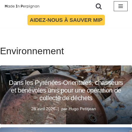
Aller
AIDEZ-NOUS À SAUVER MIP
au
contenu
Environnement
Dans les Pyrénées-Orientales, chasseurs
et bénévoles unis pour une opération de
collecte de déchets
28 avril 2026
par
Hugo Petitjean