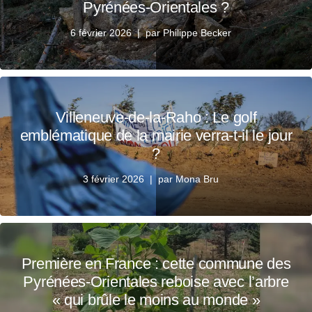
Pyrénées-Orientales ?
6 février 2026
par
Philippe Becker
Villeneuve-de-la-Raho : Le golf
emblématique de la mairie verra-t-il le jour
?
3 février 2026
par
Mona Bru
Première en France : cette commune des
Pyrénées-Orientales reboise avec l’arbre
« qui brûle le moins au monde »