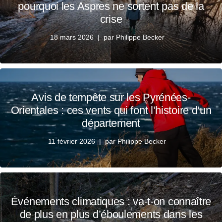
pourquoi les Aspres ne sortent pas de la
crise
18 mars 2026
par
Philippe Becker
Avis de tempête sur les Pyrénées-
Orientales : ces vents qui font l’histoire d’un
département
11 février 2026
par
Philippe Becker
Événements climatiques : va-t-on connaître
de plus en plus d’éboulements dans les