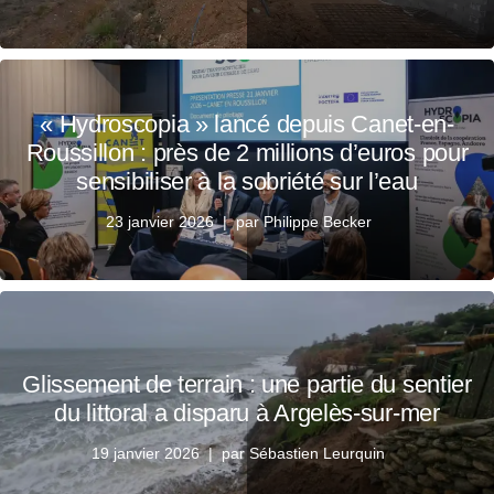
« Hydroscopia » lancé depuis Canet-en-
Roussillon : près de 2 millions d’euros pour
sensibiliser à la sobriété sur l’eau
23 janvier 2026
par
Philippe Becker
Glissement de terrain : une partie du sentier
du littoral a disparu à Argelès-sur-mer
19 janvier 2026
par
Sébastien Leurquin