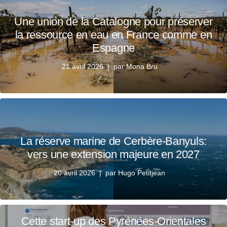
Une union de la Catalogne pour préserver
la ressource en eau en France comme en
Espagne
21 avril 2026
par
Mona Bru
La réserve marine de Cerbère-Banyuls:
vers une extension majeure en 2027
20 avril 2026
par
Hugo Petitjean
Cette start-up des Pyrénées-Orientales