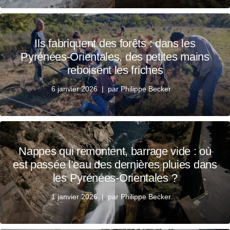
Ils fabriquent des forêts : dans les
Pyrénées-Orientales, des petites mains
reboisent les friches
6 janvier 2026
par
Philippe Becker
Nappes qui remontent, barrage vide : où
est passée l’eau des dernières pluies dans
les Pyrénées-Orientales ?
1 janvier 2026
par
Philippe Becker