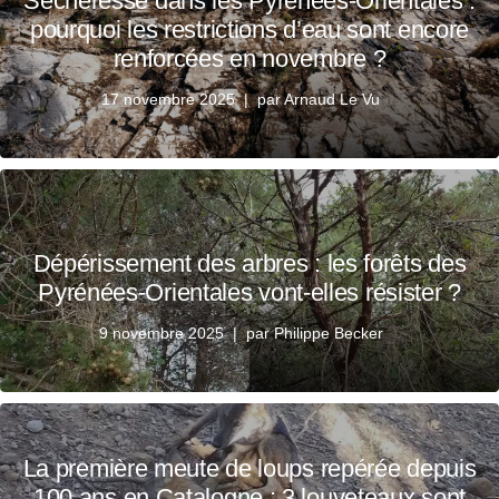
Sécheresse dans les Pyrénées-Orientales :
pourquoi les restrictions d’eau sont encore
renforcées en novembre ?
17 novembre 2025
par
Arnaud Le Vu
Dépérissement des arbres : les forêts des
Pyrénées-Orientales vont-elles résister ?
9 novembre 2025
par
Philippe Becker
La première meute de loups repérée depuis
100 ans en Catalogne : 3 louveteaux sont