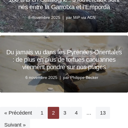
nés entre la Garrotxa et l’Empordà
8 novembre 2025
par
MiP via ACN
Du jamais vu dans les Pyrénées-Orientales
: de plus en plus de tortues caouannes
viennent pondre sur nos plages
6 novembre 2025
par
Philippe Becker
« Précédent
1
2
3
4
…
13
Suivant »