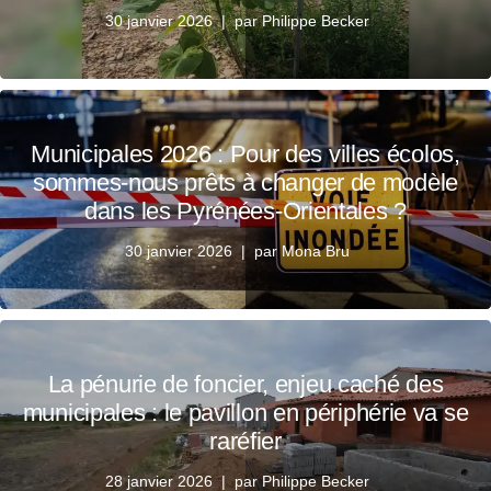
30 janvier 2026
par
Philippe Becker
Municipales 2026 : Pour des villes écolos,
sommes-nous prêts à changer de modèle
dans les Pyrénées-Orientales ?
30 janvier 2026
par
Mona Bru
La pénurie de foncier, enjeu caché des
municipales : le pavillon en périphérie va se
raréfier
28 janvier 2026
par
Philippe Becker