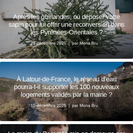
Après les guirlandes, où déposer votre
sapin pour lui offrir une reconversion dans
les Pyrénées-Orientales ?
29 décembre 2025
par
Mona Bru
À Latour-de-France, le réseau d’eau
pourra-t-il supporter les 100 nouveaux
logements validés par la mairie ?
10 décembre 2025
par
Mona Bru