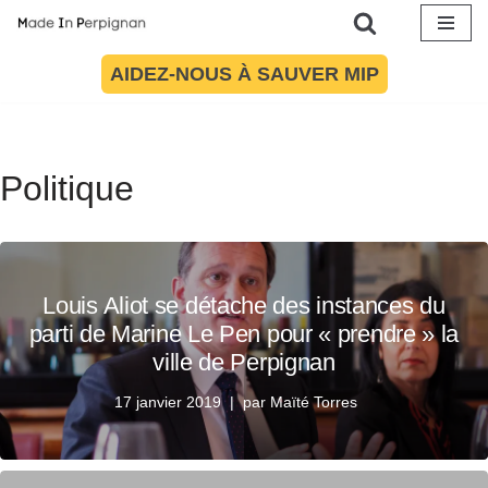
Aller
AIDEZ-NOUS À SAUVER MIP
au
contenu
Politique
Louis Aliot se détache des instances du
parti de Marine Le Pen pour « prendre » la
ville de Perpignan
17 janvier 2019
par
Maïté Torres