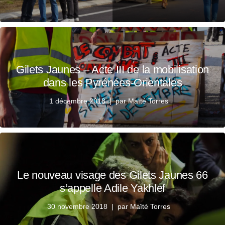
Gilets Jaunes – Acte III de la mobilisation
dans les Pyrénées-Orientales
1 décembre 2018
par
Maïté Torres
Le nouveau visage des Gilets Jaunes 66
s’appelle Adile Yakhlef
30 novembre 2018
par
Maïté Torres