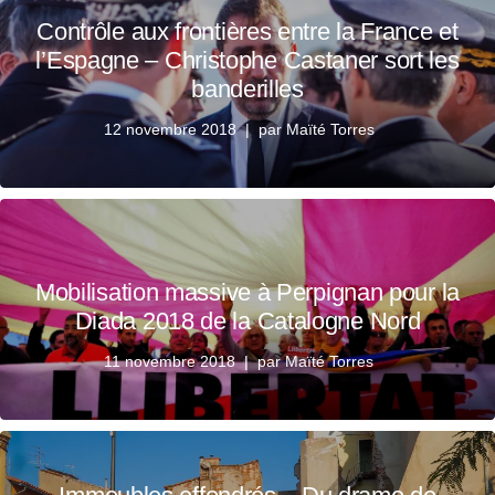
Contrôle aux frontières entre la France et
l’Espagne – Christophe Castaner sort les
banderilles
12 novembre 2018
par
Maïté Torres
Mobilisation massive à Perpignan pour la
Diada 2018 de la Catalogne Nord
11 novembre 2018
par
Maïté Torres