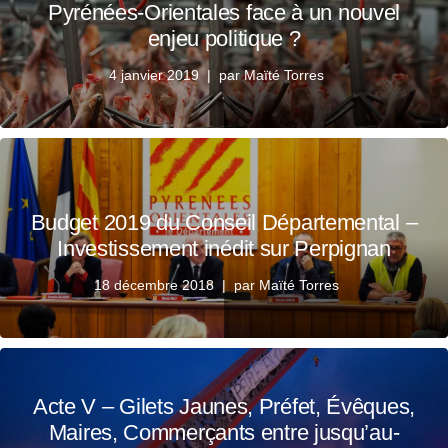
Pyrénées-Orientales face à un nouvel
enjeu politique ?
4 janvier 2019
par
Maïté Torres
Budget 2019 du Conseil Départemental –
Investissement inédit sur Perpignan
18 décembre 2018
par
Maïté Torres
Acte V – Gilets Jaunes, Préfet, Évêques,
Maires, Commerçants entre jusqu’au-