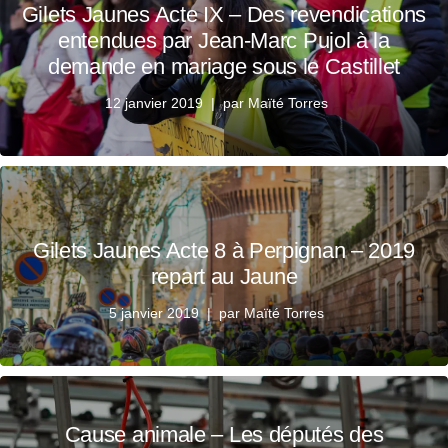
Gilets Jaunes Acte IX – Des revendications
entendues par Jean-Marc Pujol à la
demande en mariage sous le Castillet
12 janvier 2019
par
Maïté Torres
Gilets Jaunes Acte 8 à Perpignan – 2019
repart au Jaune
5 janvier 2019
par
Maïté Torres
Cause animale – Les députés des