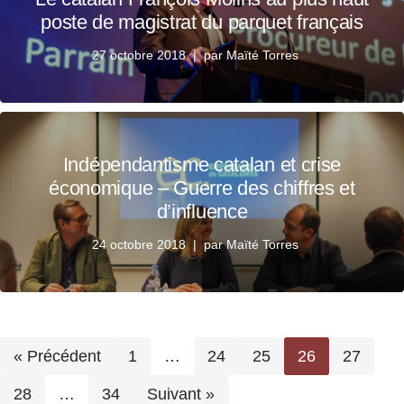
poste de magistrat du parquet français
27 octobre 2018
par
Maïté Torres
Indépendantisme catalan et crise
économique – Guerre des chiffres et
d’influence
24 octobre 2018
par
Maïté Torres
« Précédent
1
…
24
25
26
27
28
…
34
Suivant »