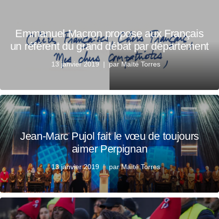
Emmanuel Macron propose aux Français
un référent du grand débat par département
13 janvier 2019
par
Maïté Torres
Jean-Marc Pujol fait le vœu de toujours
aimer Perpignan
13 janvier 2019
par
Maïté Torres