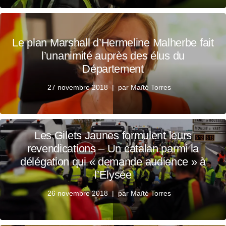
Le plan Marshall d’Hermeline Malherbe fait
l’unanimité auprès des élus du
Département
27 novembre 2018
par
Maïté Torres
Les Gilets Jaunes formulent leurs
revendications – Un catalan parmi la
délégation qui « demande audience » à
l’Elysée
26 novembre 2018
par
Maïté Torres