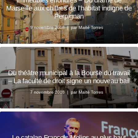
Immeubles effondrés – Du drame de
Marseille aux chiffres de l’habitat indigne de
Perpignan
9 novembre 2018
par
Maïté Torres
Du théâtre municipal à la Bourse du travail
– La faculté de droit signe un nouveau bail
7 novembre 2018
par
Maïté Torres
Le catalan François Molins au plus haut