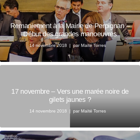
Remaniement à la Mairie de Perpignan –
Début des grandes manoeuvres
14 novembre 2018
par
Maïté Torres
17 novembre – Vers une marée noire de
gilets jaunes ?
14 novembre 2018
par
Maïté Torres