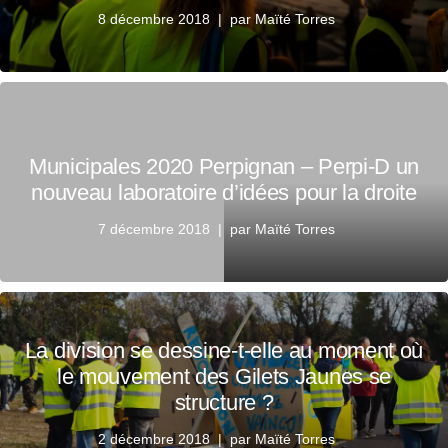
8 décembre 2018
par
Maïté Torres
Municipales 2020 Perpignan – Perpi-D un
nouveau laboratoire d’idées pour la droite
7 décembre 2018
par
Maïté Torres
La division se dessine-t-elle au moment où
le mouvement des Gilets Jaunes se
structure ?
2 décembre 2018
par
Maïté Torres