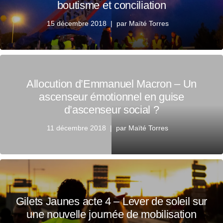
boutisme et conciliation
15 décembre 2018
par
Maïté Torres
Allocution d’Emmanuel Macron – Un
ascenseur émotionnel en guise
d’ascenseur social ?
11 décembre 2018
par
Maïté Torres
Gilets Jaunes acte 4 – Lever de soleil sur
une nouvelle journée de mobilisation