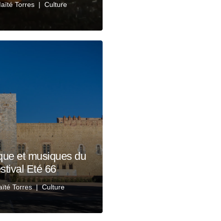
aïté Torres
Culture
ique et musiques du
tival Eté 66
ïté Torres
Culture