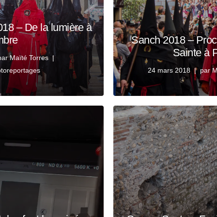
18 – De la lumière à
mbre
Sanch 2018 – Proc
Sainte à 
par
Maïté Torres
toreportages
24 mars 2018
par
M