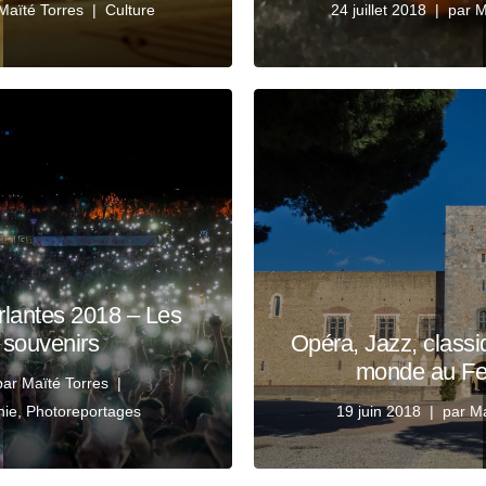
Maïté Torres
Culture
24 juillet 2018
par
M
rlantes 2018 – Les
 souvenirs
Opéra, Jazz, class
monde au Fes
par
Maïté Torres
hie
,
Photoreportages
19 juin 2018
par
Ma