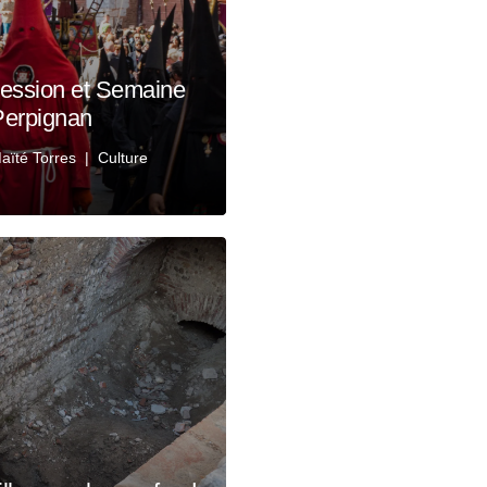
ession et Semaine
Perpignan
aïté Torres
Culture