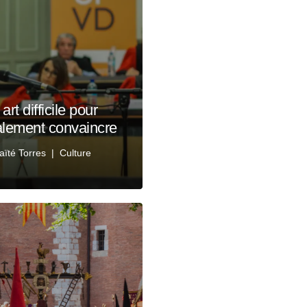
rt difficile pour
nalement convaincre
aïté Torres
Culture