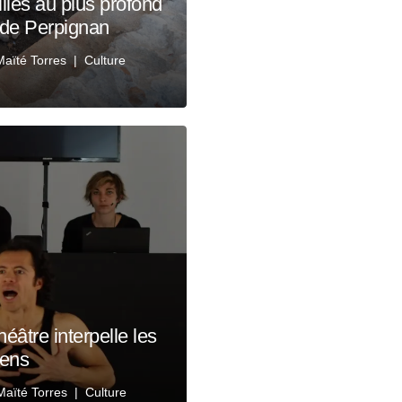
les au plus profond
s de Perpignan
Maïté Torres
Culture
héâtre interpelle les
éens
Maïté Torres
Culture