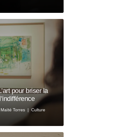
art pour briser la
l’indifférence
r
Maïté Torres
Culture