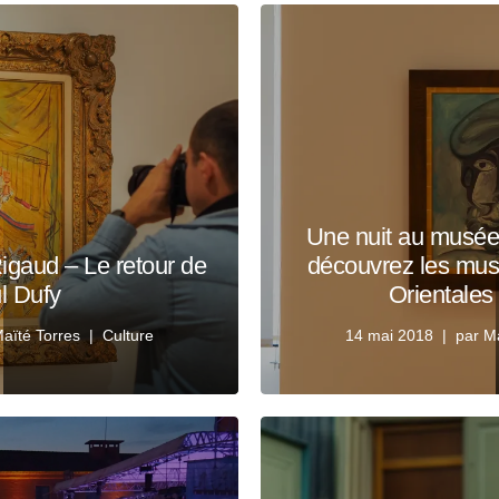
Une nuit au musée
gaud – Le retour de
découvrez les mu
l Dufy
Orientales
aïté Torres
Culture
14 mai 2018
par
Ma