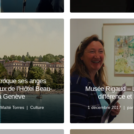
troque ses anges
ux de l’Hôtel Beau-
Musée Rigaud – L’
à Genève
différence et 
r
Maïté Torres
Culture
1 décembre 2017
pa