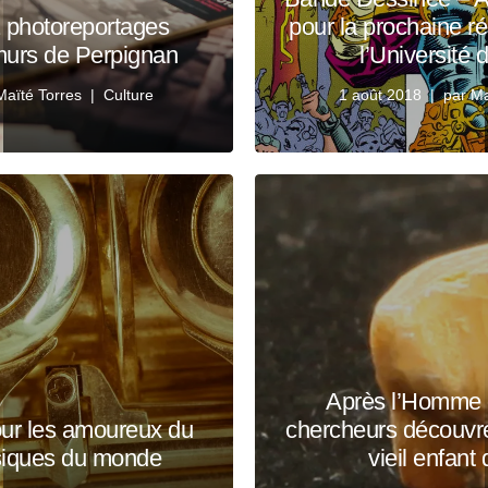
2 photoreportages
pour la prochaine ré
 murs de Perpignan
l’Université
Maïté Torres
Culture
1 août 2018
par
Ma
Après l’Homme d
ur les amoureux du
chercheurs découvre
siques du monde
vieil enfant