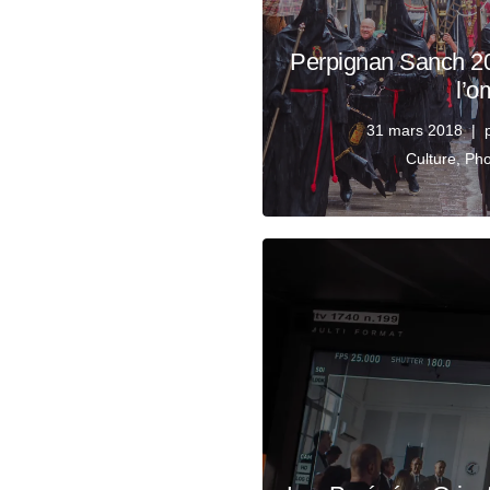
Perpignan Sanch 20
l’o
31 mars 2018
Culture
,
Pho