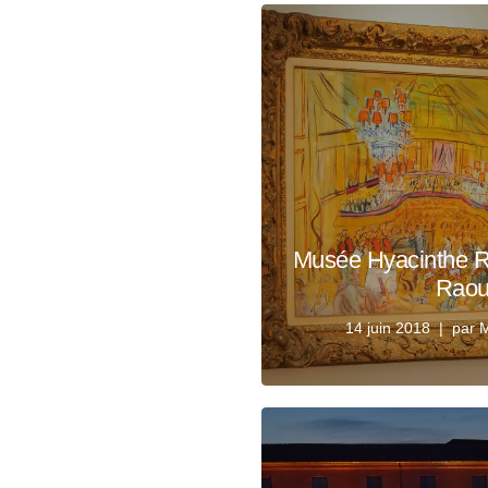
Musée Hyacinthe Ri
Raou
14 juin 2018
par
M