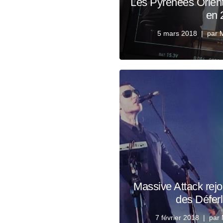
Les Pyrénées Orient
en 
5 mars 2018
par
M
Massive Attack rejo
des Défer
7 février 2018
par