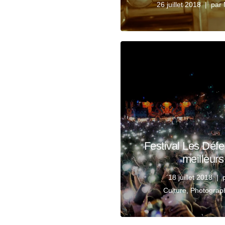
26 juillet 2018
par
Festival Les Défe
meilleurs
18 juillet 2018
Culture
,
Photograp