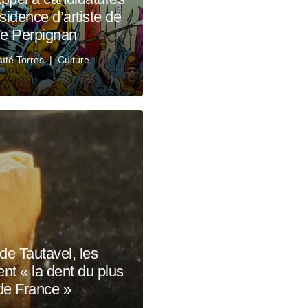
sidence d’artiste de
 de Perpignan
ïté Torres
Culture
e Tautavel, les
nt « la dent du plus
 de France »