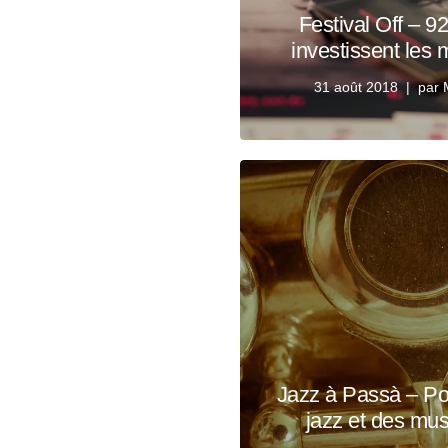
Festival Off – 9
investissent les
31 août 2018
par
Jazz à Passà – Po
jazz et des mu