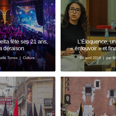
elta fête ses 21 ans,
L’Éloquence, un a
la déraison
« émouvoir » et fi
aïté Torres
Culture
24 avril 2018
par
M