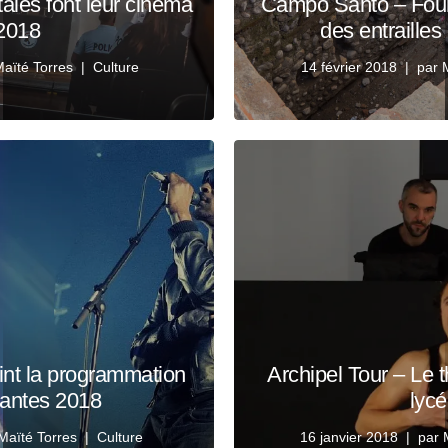
ales font leur cinéma
Campo Santo – Fouil
2018
des entraille
aïté Torres
Culture
14 février 2018
par
int la programmation
Archipel Tour – Le t
lantes 2018
lyc
Maïté Torres
Culture
16 janvier 2018
par