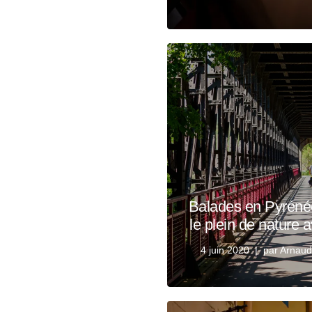
Balades en Pyrénée
le plein de nature 
4 juin 2020
par
Arnaud