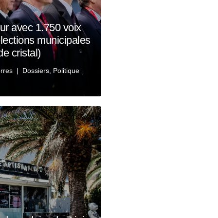
eur avec 1.750 voix
lections municipales
de cristal)
rres
Dossiers
,
Politique