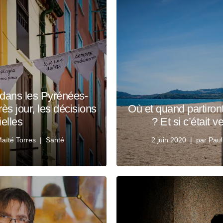
dans les Pyrénées-
ès jour, les décisions
Où et quand partiront
ielles
? Et si c’était v
aïté Torres
Santé
2 juin 2020
par
Paul