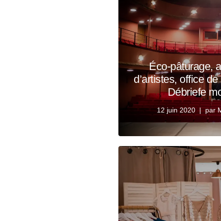
Éco-pâturage, a
d’artistes, office d
Débriefe mo
12 juin 2020
par
M