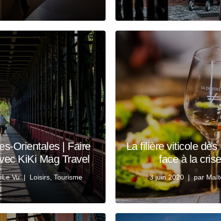
s-Orientales | Faire
La filière viticole d
avec KiKi Mag Travel
face à la cri
 Le Vu
Loisirs
,
Tourisme
3 juin 2020
par
Maït