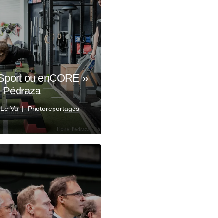
 Sport ou enCORE »
l Pédraza
 Le Vu
Photoreportages