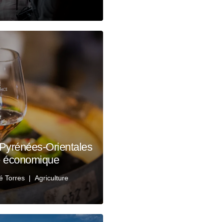
es Pyrénées-Orientales
se économique
é Torres
Agriculture