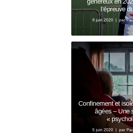
généreux en 2020
l’épreuve d
8 juin 2020
par
Pau
Confinement et iso
âgées – Une 
« psychol
5 juin 2020
par
Pau