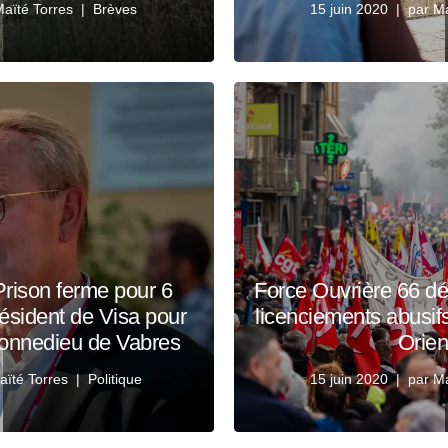
aïté Torres
Brèves
15 juin 2020
par
Ma
Prison ferme pour 6
Force Ouvrière 66 d
ésident de Visa pour
licenciements abusif
onnedieu de Vabres
Orien
aïté Torres
Politique
15 juin 2020
par
Ma