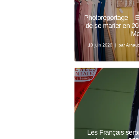
Photoreportage – Es
de se marier en 20
Mo
10 juin 2020
par
Arnau
Les Français seron