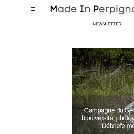
Aller
au
NEWSLETTER
contenu
Campagne du Seco
biodiversité, photo
Débriefe mo