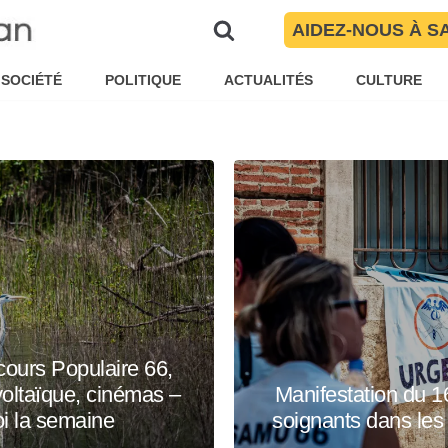
AIDEZ-NOUS À S
SOCIÉTÉ
POLITIQUE
ACTUALITÉS
CULTURE
urs Populaire 66,
voltaïque, cinémas –
Manifestation du 1
i la semaine
soignants dans les