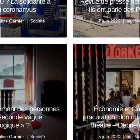
 ? La solidarité à
Revue de presse heb
u coronarivus
– Ils ont parlé des
line Garnier
Société
7 juin 2020
par
Ma
lement des personnes
Économie et Cov
seconde vague
procuration, don du
ogique » ?
théâtre – Débrie
line Garnier
Société
5 juin 2020
par
Ma