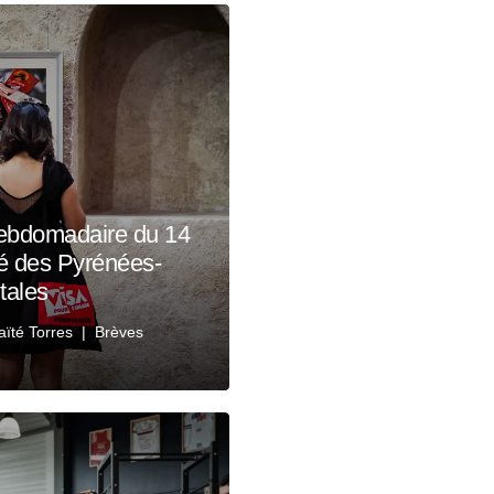
ebdomadaire du 14
rlé des Pyrénées-
tales
ïté Torres
Brèves