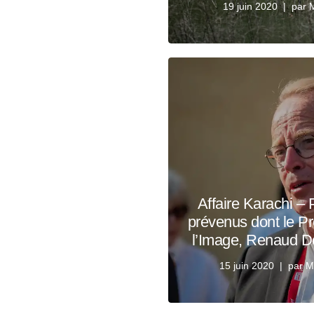
19 juin 2020
par
M
Affaire Karachi – 
prévenus dont le Pr
l’Image, Renaud D
15 juin 2020
par
M