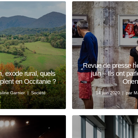
Revue de presse h
n, exode rural, quels
juin – Ils ont pa
uplent en Occitanie ?
Orien
uline Garnier
Société
14 juin 2020
par
Ma