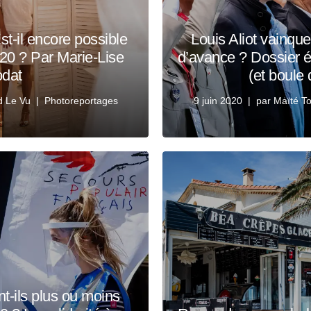
t-il encore possible
Louis Aliot vainqu
20 ? Par Marie-Lise
d’avance ? Dossier é
dat
(et boule 
d Le Vu
Photoreportages
9 juin 2020
par
Maïté To
t-ils plus ou moins