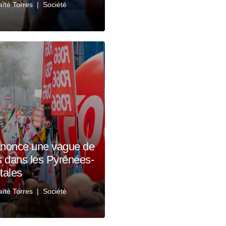
ïté Torres
Société
énonce une vague de
s dans les Pyrénées-
tales
ïté Torres
Société