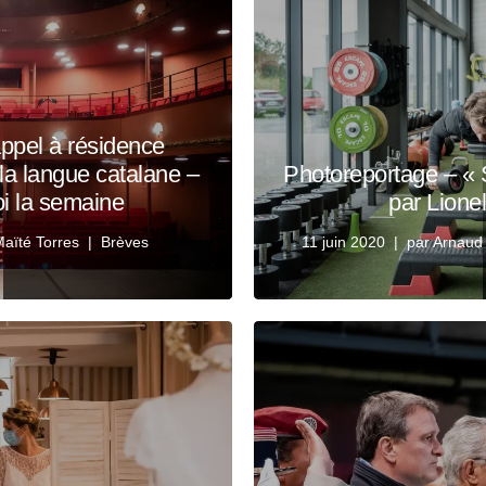
ppel à résidence
e la langue catalane –
Photoreportage – «
i la semaine
par Lione
aïté Torres
Brèves
11 juin 2020
par
Arnaud