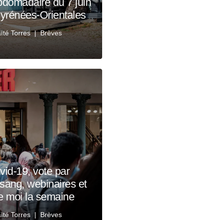
domadaire du 7 juin
 Pyrénées-Orientales
ïté Torres
Brèves
id-19, vote par
 sang, webinaires et
fe moi la semaine
ïté Torres
Brèves