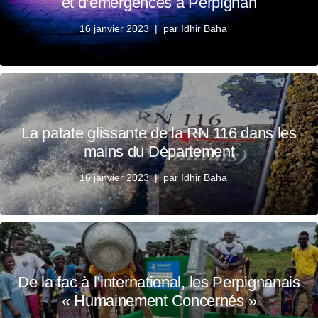
et d’émergences à Perpignan
16 janvier 2023
par
Idhir Baha
La patate glissante de la RN 116 dans les
mains du Département
16 janvier 2023
par
Idhir Baha
De la fac à l’international, les Perpignanais
« Humainement Concernés »