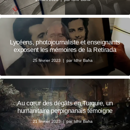
Lycéens, photojournaliste et enseignants
exposent les mémoires de la Retirada
25 février 2023
par
Idhir Baha
Au cœur des dégâts en Turquie, un
humanitaire perpignanais témoigne
21 février 2023
par
Idhir Baha