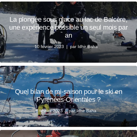
La plongée sous glace au lac de Balcère,
une expérience possible un seul mois par
an
10 février 2023
par
Idhir Baha
Quel bilan de mi-saison pour le ski en
Pyrénées-Orientales ?
6 février 2023
par
Idhir Baha