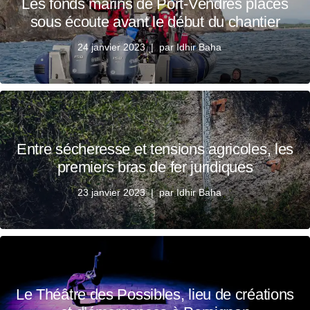
Les fonds marins de Port-Vendres placés
sous écoute avant le début du chantier
24 janvier 2023
par
Idhir Baha
Entre sécheresse et tensions agricoles, les
premiers bras de fer juridiques
23 janvier 2023
par
Idhir Baha
Le Théâtre des Possibles, lieu de créations