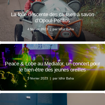
La folle descente des caisses à savon
d’Opoul-Périllos
4 février 2023
par
Idhir Baha
Peace & Lobe au Mediator, un concert pour
le bien-être des jeunes oreilles
3 février 2023
par
Idhir Baha