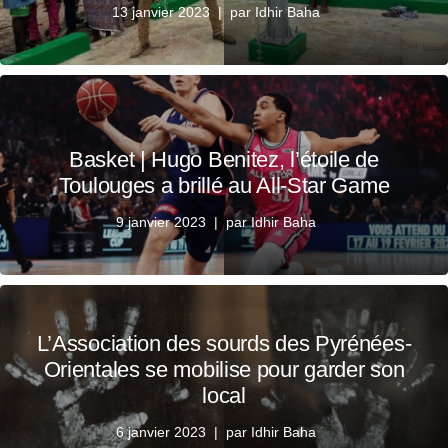
13 janvier 2023
par
Idhir Baha
Basket | Hugo Benitez, l’étoile de
Toulouges a brillé au All-Star Game
9 janvier 2023
par
Idhir Baha
L’Association des sourds des Pyrénées-
Orientales se mobilise pour garder son
local
6 janvier 2023
par
Idhir Baha