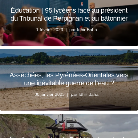
Éducation | 95 lycéens face au président
du Tribunal de Perpignan et au bâtonnier
1 février 2023
par
Idhir Baha
Asséchées, les Pyrénées-Orientales vers
une inévitable guerre de l’eau ?
30 janvier 2023
par
Idhir Baha