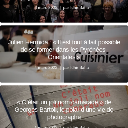
8 mars 2023
par
Idhir Baha
Julien Hermida : « Il est tout à fait possible
de se former dans les Pyrénées-
Orientales »
4 mars 2023
par
Idhir Baha
« C’était un joli nom camarade » de
Georges Bartoli, le polar d’une vie de
photographe
1 mars 2023
par
Idhir Baha