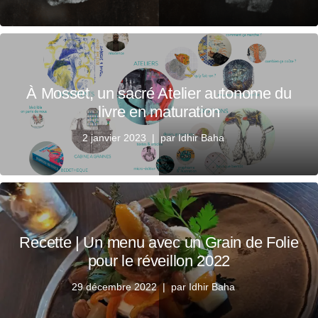
À Mosset, un sacré Atelier autonome du
livre en maturation
2 janvier 2023
par
Idhir Baha
Recette | Un menu avec un Grain de Folie
pour le réveillon 2022
29 décembre 2022
par
Idhir Baha