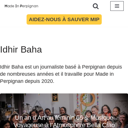
Aller
AIDEZ-NOUS À SAUVER MIP
au
contenu
Idhir Baha
Idhir Baha est un journaliste basé à Perpignan depuis
de nombreuses années et il travaille pour Made in
Perpignan depuis 2020.
Un an d’Art au féminin 66 & Musique
Voyageuse à l’Atmosphère Bella Ciao