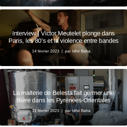
Interview | Victor Meutelet plonge dans
Paris, les 80’s et la violence entre bandes
14 février 2023
par
Idhir Baha
La malterie de Belesta fait germer une
filière dans les Pyrénées-Orientales
11 février 2023
par
Idhir Baha