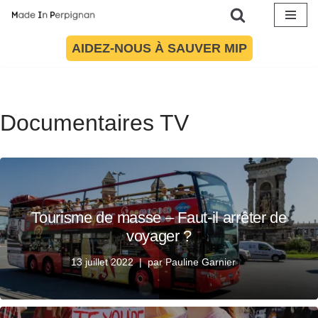
Aller
AIDEZ-NOUS À SAUVER MIP
au
contenu
Documentaires TV
Tourisme de masse – Faut-il arrêter de
voyager ?
13 juillet 2022
par
Pauline Garnier