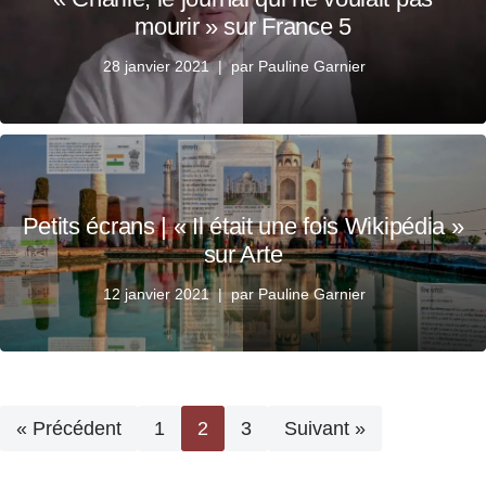
mourir » sur France 5
28 janvier 2021
par
Pauline Garnier
Petits écrans | « Il était une fois Wikipédia »
sur Arte
12 janvier 2021
par
Pauline Garnier
« Précédent
1
2
3
Suivant »