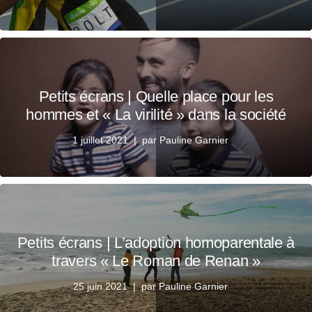
Petits écrans | Quelle place pour les
hommes et « La virilité » dans la société
1 juillet 2021
par
Pauline Garnier
Petits écrans | L’adoption homoparentale à
travers « Le Roman de Renan »
25 juin 2021
par
Pauline Garnier