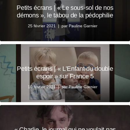
Petits écrans | « Le sous-sol de nos
démons », le tabou de la pédophilie
25 février 2021
par
Pauline Garnier
Petits écrans | « L’Enfant du double
espoir » sur France 5
10 février 2021
par
Pauline Garnier
« Charlie, le journal qui ne voulait pas