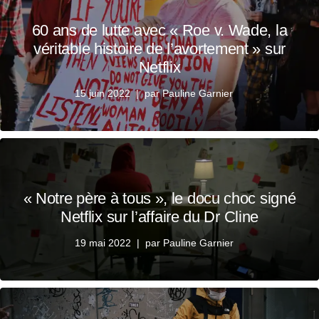
60 ans de lutte avec « Roe v. Wade, la
véritable histoire de l’avortement » sur
Netflix
15 juin 2022
par
Pauline Garnier
« Notre père à tous », le docu choc signé
Netflix sur l’affaire du Dr Cline
19 mai 2022
par
Pauline Garnier