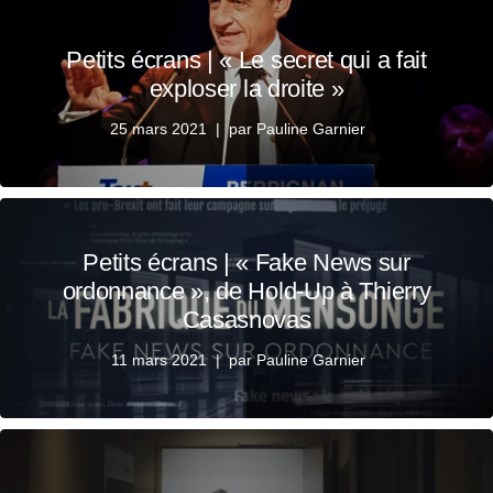
Petits écrans | « Le secret qui a fait
exploser la droite »
25 mars 2021
par
Pauline Garnier
Petits écrans | « Fake News sur
ordonnance », de Hold-Up à Thierry
Casasnovas
11 mars 2021
par
Pauline Garnier