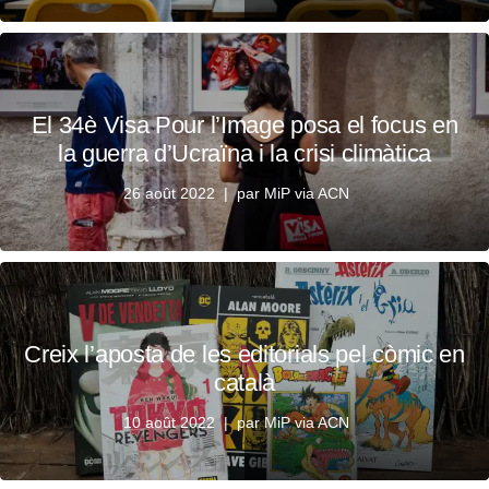
El 34è Visa Pour l’Image posa el focus en
la guerra d’Ucraïna i la crisi climàtica
26 août 2022
par
MiP via ACN
Creix l’aposta de les editorials pel còmic en
català
10 août 2022
par
MiP via ACN