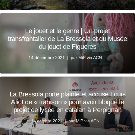
Le jouet et le genre | Un projet
transfrontalier de La Bressola et du Musée
du jouet de Figueres
14 décembre 2021
par
MiP via ACN
La Bressola porte plainte et accuse Louis
Aliot de « trahison » pour avoir bloqué le
projet de lycée en catalan à Perpignan
14 octobre 2021
par
MiP via ACN