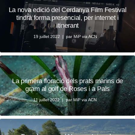
La nova edició del Cerdanya Film Festival
tindrà forma presencial, per internet i
itinerant
19 juillet 2022
par
MiP via ACN
La primera floració dels prats marins de
gram al golf de Roses i a Pals
11 juillet 2022
par
MiP via ACN