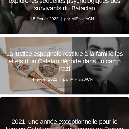
explore les séquelles psychologiques des
survivants du Bataclan
15 février 2022
par
MiP via ACN
La justice espagnole restitue à la famille les
effets d’un Catalan déporté dans un camp
nazi
4 février 2022
par
MiP via ACN
2021, une année exceptionnelle pour le