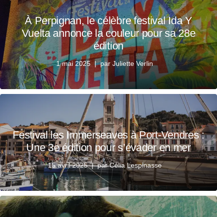
À Perpignan, le célèbre festival Ida Y
Vuelta annonce la couleur pour sa 28e
édition
1 mai 2025
par
Juliette Verlin
Festival les Immerseaves à Port-Vendres :
Une 3e édition pour s’évader en mer
15 avril 2025
par
Célia Lespinasse