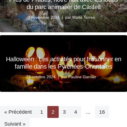
du parc animalier de Casteil
3 novembre 2024
par
Maïté Torres
Halloween : Les activités pour frissonner en
famille dans les Pyrénées-Orientales
29 octobre 2024
par
Pauline Garnier
« Précédent
1
2
3
4
…
16
Suivant »