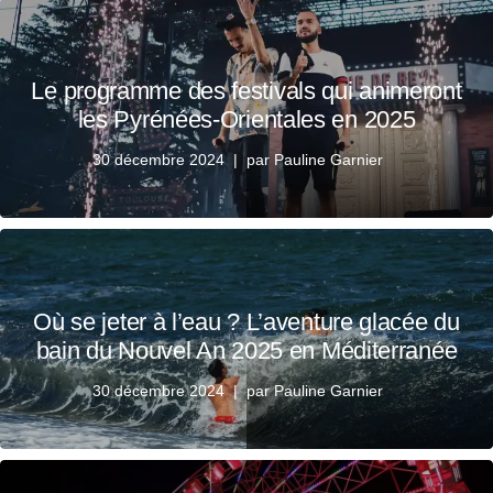
Le programme des festivals qui animeront
les Pyrénées-Orientales en 2025
30 décembre 2024
par
Pauline Garnier
Où se jeter à l’eau ? L’aventure glacée du
bain du Nouvel An 2025 en Méditerranée
30 décembre 2024
par
Pauline Garnier