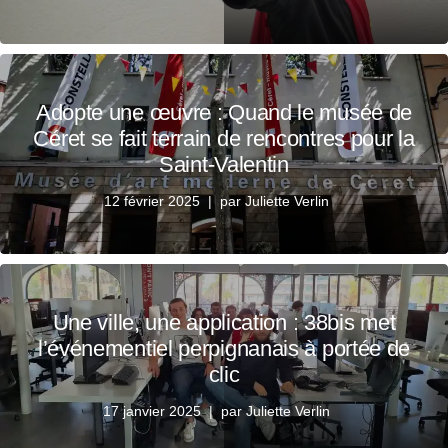
Adopte une œuvre : Quand le musée de
Céret se fait terrain de rencontres pour la
Saint-Valentin
12 février 2025
par
Juliette Verlin
Une ville, une application : 38bis met
l’événementiel perpignanais à portée de
clic
17 janvier 2025
par
Juliette Verlin