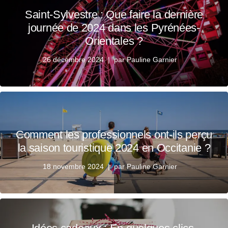
Saint-Sylvestre : Que faire la dernière
journée de 2024 dans les Pyrénées-
Orientales ?
26 décembre 2024
par
Pauline Garnier
Comment les professionnels ont-ils perçu
la saison touristique 2024 en Occitanie ?
18 novembre 2024
par
Pauline Garnier