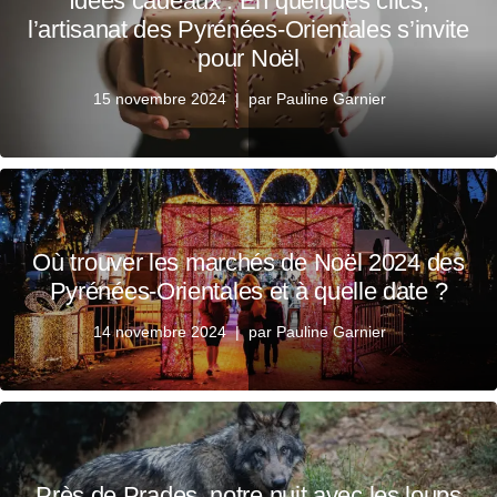
Idées cadeaux : En quelques clics,
l’artisanat des Pyrénées-Orientales s’invite
pour Noël
15 novembre 2024
par
Pauline Garnier
Où trouver les marchés de Noël 2024 des
Pyrénées-Orientales et à quelle date ?
14 novembre 2024
par
Pauline Garnier
Près de Prades, notre nuit avec les loups