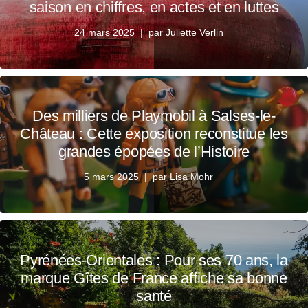
saison en chiffres, en actes et en luttes
24 mars 2025
par
Juliette Verlin
Des milliers de Playmobil à Salses-le-
Château : Cette exposition reconstitue les
grandes épopées de l’Histoire
5 mars 2025
par
Lisa Mohr
Pyrénées-Orientales : Pour ses 70 ans, la
marque Gîtes de France affiche sa bonne
santé