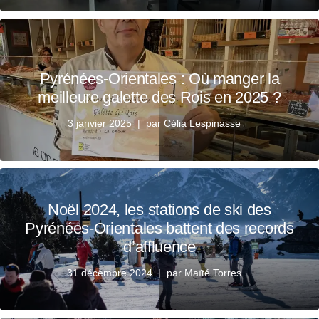
Pyrénées-Orientales : Où manger la
meilleure galette des Rois en 2025 ?
3 janvier 2025
par
Célia Lespinasse
Noël 2024, les stations de ski des
Pyrénées-Orientales battent des records
d’affluence
31 décembre 2024
par
Maïté Torres