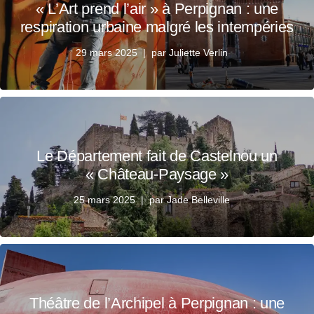
« L’Art prend l’air » à Perpignan : une
respiration urbaine malgré les intempéries
29 mars 2025
par
Juliette Verlin
Le Département fait de Castelnou un
« Château-Paysage »
25 mars 2025
par
Jade Belleville
Théâtre de l’Archipel à Perpignan : une