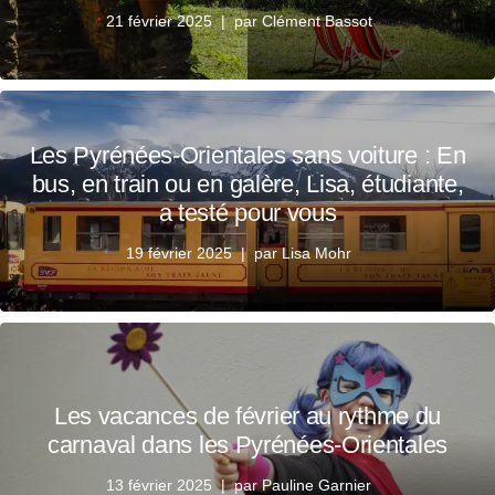
21 février 2025
par
Clément Bassot
Les Pyrénées-Orientales sans voiture : En
bus, en train ou en galère, Lisa, étudiante,
a testé pour vous
19 février 2025
par
Lisa Mohr
Les vacances de février au rythme du
carnaval dans les Pyrénées-Orientales
13 février 2025
par
Pauline Garnier