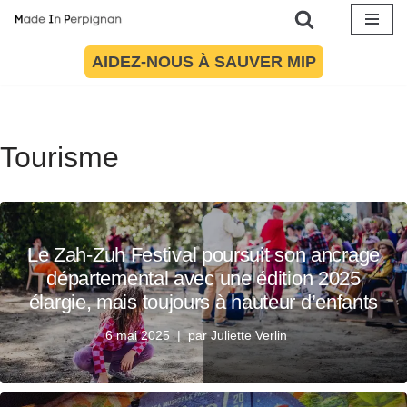
Aller
AIDEZ-NOUS À SAUVER MIP
au
contenu
Tourisme
Le Zah-Zuh Festival poursuit son ancrage
départemental avec une édition 2025
élargie, mais toujours à hauteur d’enfants
6 mai 2025
par
Juliette Verlin